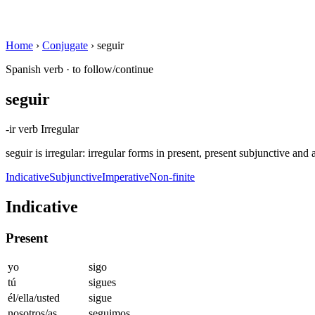
Home
›
Conjugate
›
seguir
Spanish verb · to follow/continue
seguir
-ir verb
Irregular
seguir is irregular: irregular forms in present, present subjunctive and
Indicative
Subjunctive
Imperative
Non-finite
Indicative
Present
yo
sigo
tú
sigues
él/ella/usted
sigue
nosotros/as
seguimos