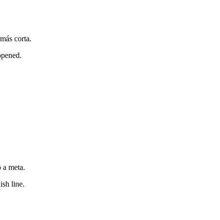
más corta.
opened.
ó a meta.
sh line.