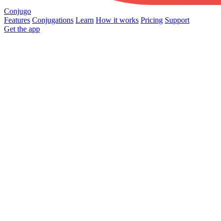
Conjugo
Features
Conjugations
Learn
How it works
Pricing
Support
Get the app