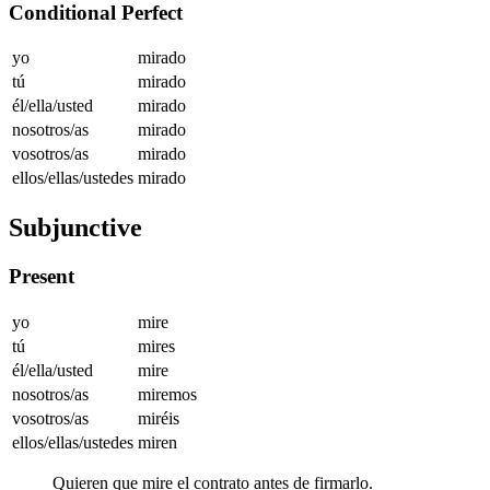
Conditional Perfect
yo
mirado
tú
mirado
él/ella/usted
mirado
nosotros/as
mirado
vosotros/as
mirado
ellos/ellas/ustedes
mirado
Subjunctive
Present
yo
mire
tú
mires
él/ella/usted
mire
nosotros/as
miremos
vosotros/as
miréis
ellos/ellas/ustedes
miren
Quieren que mire el contrato antes de firmarlo.