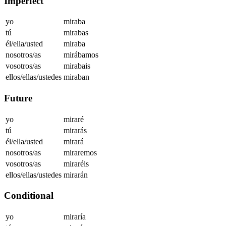
Imperfect
yo
miraba
tú
mirabas
él/ella/usted
miraba
nosotros/as
mirábamos
vosotros/as
mirabais
ellos/ellas/ustedes
miraban
Future
yo
miraré
tú
mirarás
él/ella/usted
mirará
nosotros/as
miraremos
vosotros/as
miraréis
ellos/ellas/ustedes
mirarán
Conditional
yo
miraría