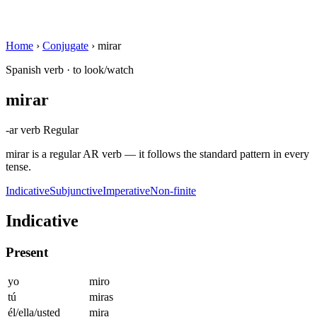
Home
›
Conjugate
›
mirar
Spanish verb · to look/watch
mirar
-ar verb
Regular
mirar is a regular AR verb — it follows the standard pattern in every
tense.
Indicative
Subjunctive
Imperative
Non-finite
Indicative
Present
yo
miro
tú
miras
él/ella/usted
mira