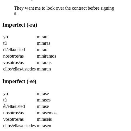
They want me to look over the contract before signing
it.
Imperfect (-ra)
yo
mirara
tú
miraras
él/ella/usted
mirara
nosotros/as
miráramos
vosotros/as
mirarais
ellos/ellas/ustedes
miraran
Imperfect (-se)
yo
mirase
tú
mirases
él/ella/usted
mirase
nosotros/as
mirásemos
vosotros/as
miraseis
ellos/ellas/ustedes
mirasen