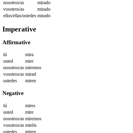
nosotros/as
mirado
vosotros/as
mirado
ellos/ellas/ustedes
mirado
Imperative
Affirmative
tú
mira
usted
mire
nosotros/as
miremos
vosotros/as
mirad
ustedes
miren
Negative
tú
mires
usted
mire
nosotros/as
miremos
vosotros/as
miréis
ustedes
miren