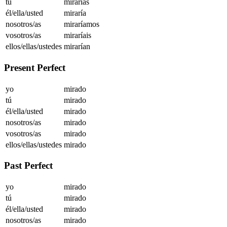
tú
mirarías
él/ella/usted
miraría
nosotros/as
miraríamos
vosotros/as
miraríais
ellos/ellas/ustedes
mirarían
Present Perfect
yo
mirado
tú
mirado
él/ella/usted
mirado
nosotros/as
mirado
vosotros/as
mirado
ellos/ellas/ustedes
mirado
Past Perfect
yo
mirado
tú
mirado
él/ella/usted
mirado
nosotros/as
mirado