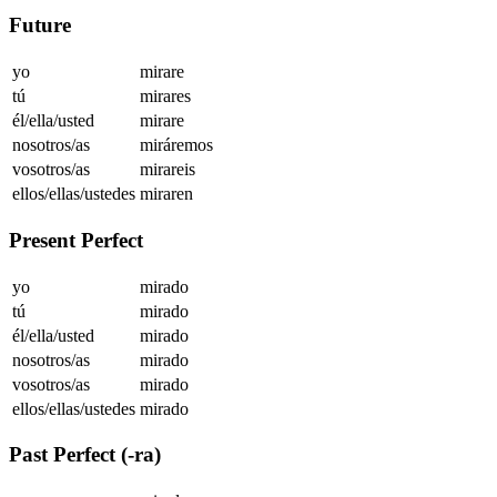
Future
yo
mirare
tú
mirares
él/ella/usted
mirare
nosotros/as
miráremos
vosotros/as
mirareis
ellos/ellas/ustedes
miraren
Present Perfect
yo
mirado
tú
mirado
él/ella/usted
mirado
nosotros/as
mirado
vosotros/as
mirado
ellos/ellas/ustedes
mirado
Past Perfect (-ra)