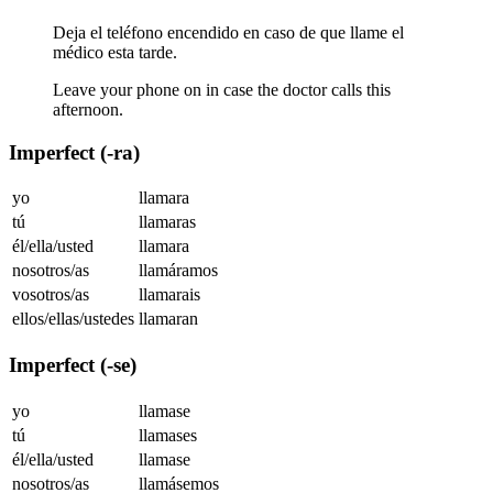
Deja el teléfono encendido en caso de que llame el
médico esta tarde.
Leave your phone on in case the doctor calls this
afternoon.
Imperfect (-ra)
yo
llamara
tú
llamaras
él/ella/usted
llamara
nosotros/as
llamáramos
vosotros/as
llamarais
ellos/ellas/ustedes
llamaran
Imperfect (-se)
yo
llamase
tú
llamases
él/ella/usted
llamase
nosotros/as
llamásemos