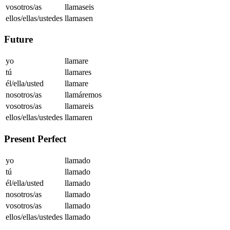
vosotros/as
llamaseis
ellos/ellas/ustedes
llamasen
Future
yo
llamare
tú
llamares
él/ella/usted
llamare
nosotros/as
llamáremos
vosotros/as
llamareis
ellos/ellas/ustedes
llamaren
Present Perfect
yo
llamado
tú
llamado
él/ella/usted
llamado
nosotros/as
llamado
vosotros/as
llamado
ellos/ellas/ustedes
llamado