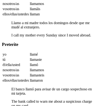
nosotros/as
llamamos
vosotros/as
llamáis
ellos/ellas/ustedes
llaman
Llamo a mi madre todos los domingos desde que me
mudé al extranjero.
I call my mother every Sunday since I moved abroad.
Preterite
yo
llamé
tú
llamaste
él/ella/usted
llamó
nosotros/as
llamamos
vosotros/as
llamasteis
ellos/ellas/ustedes
llamaron
El banco llamó para avisar de un cargo sospechoso en
mi tarjeta.
The bank called to warn me about a suspicious charge
on my card.