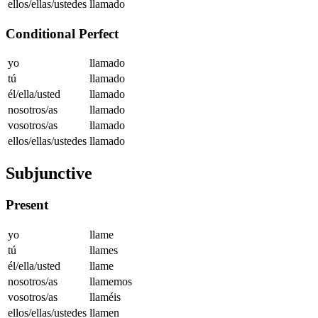
ellos/ellas/ustedes
llamado
Conditional Perfect
yo
llamado
tú
llamado
él/ella/usted
llamado
nosotros/as
llamado
vosotros/as
llamado
ellos/ellas/ustedes
llamado
Subjunctive
Present
yo
llame
tú
llames
él/ella/usted
llame
nosotros/as
llamemos
vosotros/as
llaméis
ellos/ellas/ustedes
llamen