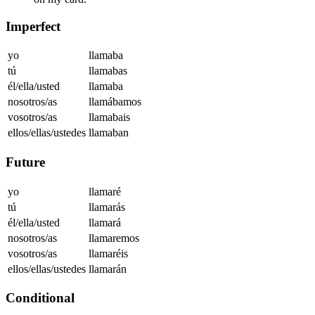
Imperfect
yo
llamaba
tú
llamabas
él/ella/usted
llamaba
nosotros/as
llamábamos
vosotros/as
llamabais
ellos/ellas/ustedes
llamaban
Future
yo
llamaré
tú
llamarás
él/ella/usted
llamará
nosotros/as
llamaremos
vosotros/as
llamaréis
ellos/ellas/ustedes
llamarán
Conditional