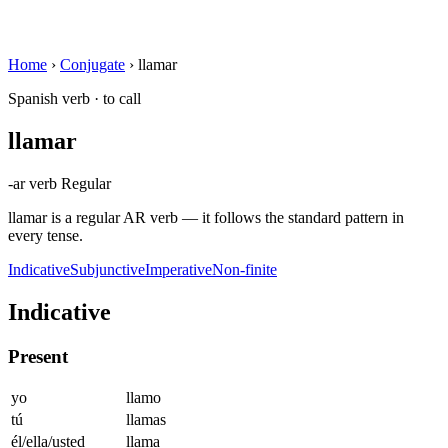
Home
›
Conjugate
›
llamar
Spanish verb · to call
llamar
-ar verb
Regular
llamar is a regular AR verb — it follows the standard pattern in
every tense.
Indicative
Subjunctive
Imperative
Non-finite
Indicative
Present
yo
llamo
tú
llamas
él/ella/usted
llama