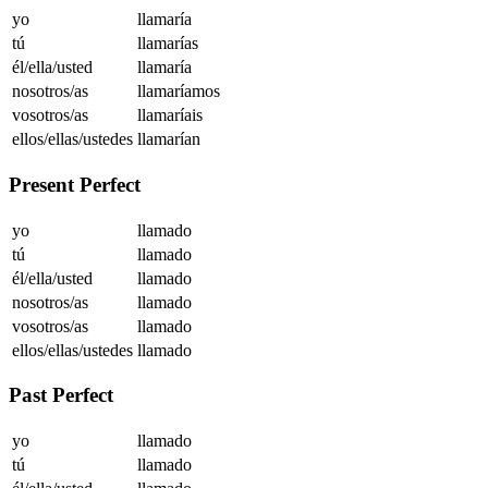
yo
llamaría
tú
llamarías
él/ella/usted
llamaría
nosotros/as
llamaríamos
vosotros/as
llamaríais
ellos/ellas/ustedes
llamarían
Present Perfect
yo
llamado
tú
llamado
él/ella/usted
llamado
nosotros/as
llamado
vosotros/as
llamado
ellos/ellas/ustedes
llamado
Past Perfect
yo
llamado
tú
llamado