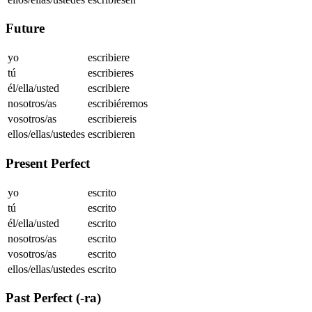
Future
yo
escribiere
tú
escribieres
él/ella/usted
escribiere
nosotros/as
escribiéremos
vosotros/as
escribiereis
ellos/ellas/ustedes
escribieren
Present Perfect
yo
escrito
tú
escrito
él/ella/usted
escrito
nosotros/as
escrito
vosotros/as
escrito
ellos/ellas/ustedes
escrito
Past Perfect (-ra)