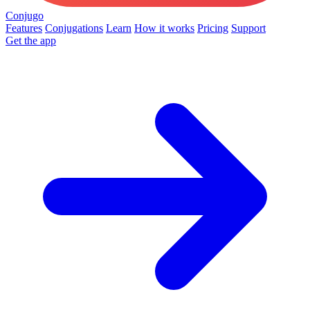
Conjugo
Features
Conjugations
Learn
How it works
Pricing
Support
Get the app