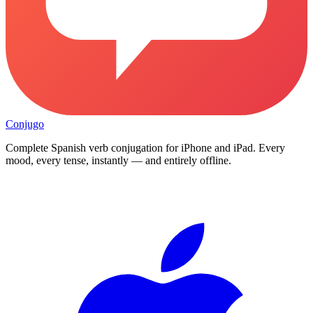
Conjugo
Complete Spanish verb conjugation for iPhone and iPad. Every
mood, every tense, instantly — and entirely offline.