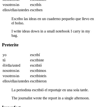
vosotros/as
escribís
ellos/ellas/ustedes
escriben
Escribo las ideas en un cuaderno pequeño que llevo en
el bolso.
I write ideas down in a small notebook I carry in my
bag.
Preterite
yo
escribí
tú
escribiste
él/ella/usted
escribió
nosotros/as
escribimos
vosotros/as
escribisteis
ellos/ellas/ustedes
escribieron
La periodista escribió el reportaje en una sola tarde.
The journalist wrote the report in a single afternoon.