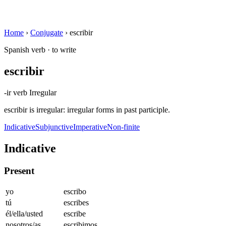
Home
›
Conjugate
›
escribir
Spanish verb · to write
escribir
-ir verb
Irregular
escribir is irregular: irregular forms in past participle.
Indicative
Subjunctive
Imperative
Non-finite
Indicative
Present
yo
escribo
tú
escribes
él/ella/usted
escribe
nosotros/as
escribimos